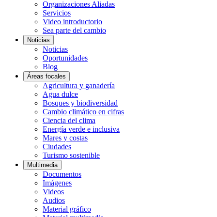
Organizaciones Aliadas
Servicios
Video introductorio
Sea parte del cambio
Noticias
Noticias
Oportunidades
Blog
Áreas focales
Agricultura y ganadería
Agua dulce
Bosques y biodiversidad
Cambio climático en cifras
Ciencia del clima
Energía verde e inclusiva
Mares y costas
Ciudades
Turismo sostenible
Multimedia
Documentos
Imágenes
Videos
Audios
Material gráfico