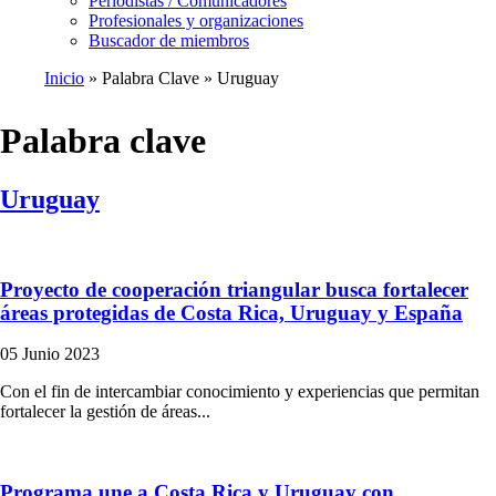
Periodistas / Comunicadores
Profesionales y organizaciones
Buscador de miembros
Inicio
Palabra Clave
Uruguay
Ruta
de
Palabra clave
navegación
Uruguay
Proyecto de cooperación triangular busca fortalecer
áreas protegidas de Costa Rica, Uruguay y España
05 Junio 2023
Con el fin de intercambiar conocimiento y experiencias que permitan
fortalecer la gestión de áreas...
Programa une a Costa Rica y Uruguay con