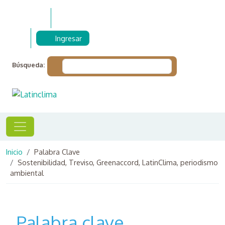
Pasar al contenido principal
Ingresar
Búsqueda:
Ruta de navegación
Inicio
Palabra Clave
Sostenibilidad, Treviso, Greenaccord, LatinClima, periodismo
ambiental
Palabra clave