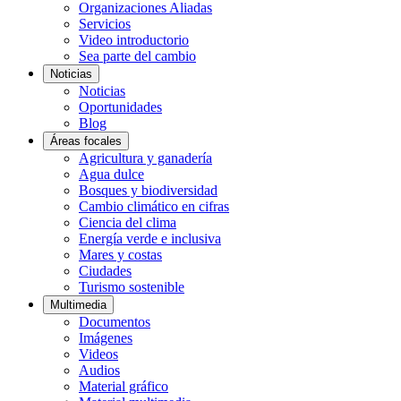
Organizaciones Aliadas
Servicios
Video introductorio
Sea parte del cambio
Noticias
Noticias
Oportunidades
Blog
Áreas focales
Agricultura y ganadería
Agua dulce
Bosques y biodiversidad
Cambio climático en cifras
Ciencia del clima
Energía verde e inclusiva
Mares y costas
Ciudades
Turismo sostenible
Multimedia
Documentos
Imágenes
Videos
Audios
Material gráfico