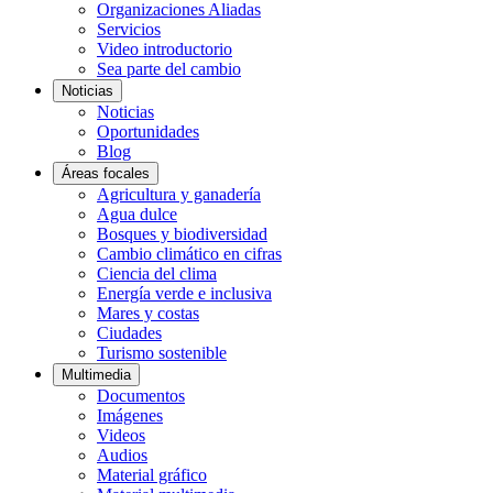
Organizaciones Aliadas
Servicios
Video introductorio
Sea parte del cambio
Noticias
Noticias
Oportunidades
Blog
Áreas focales
Agricultura y ganadería
Agua dulce
Bosques y biodiversidad
Cambio climático en cifras
Ciencia del clima
Energía verde e inclusiva
Mares y costas
Ciudades
Turismo sostenible
Multimedia
Documentos
Imágenes
Videos
Audios
Material gráfico