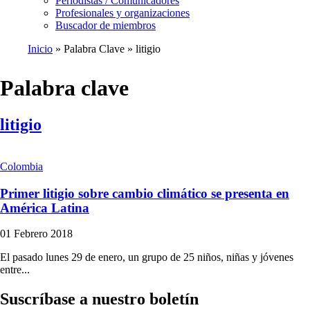
Periodistas / Comunicadores
Profesionales y organizaciones
Buscador de miembros
Inicio
Palabra Clave
litigio
Ruta
de
Palabra clave
navegación
litigio
Colombia
Primer litigio sobre cambio climático se presenta en
América Latina
01 Febrero 2018
El pasado lunes 29 de enero, un grupo de 25 niños, niñas y jóvenes
entre...
Suscríbase a nuestro boletín