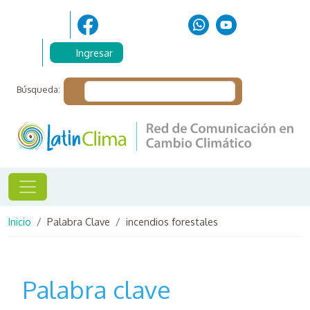
Pasar al contenido principal
Ingresar
Búsqueda:
Ruta de navegación
Inicio
Palabra Clave
incendios forestales
Palabra clave