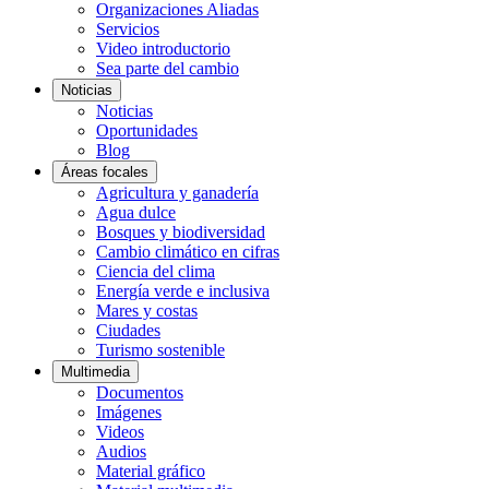
Organizaciones Aliadas
Servicios
Video introductorio
Sea parte del cambio
Noticias
Noticias
Oportunidades
Blog
Áreas focales
Agricultura y ganadería
Agua dulce
Bosques y biodiversidad
Cambio climático en cifras
Ciencia del clima
Energía verde e inclusiva
Mares y costas
Ciudades
Turismo sostenible
Multimedia
Documentos
Imágenes
Videos
Audios
Material gráfico