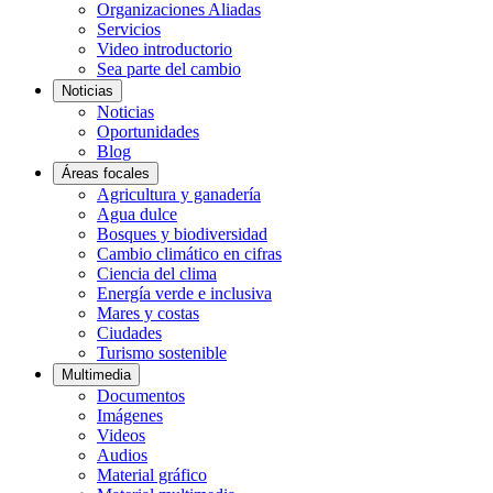
Organizaciones Aliadas
Servicios
Video introductorio
Sea parte del cambio
Noticias
Noticias
Oportunidades
Blog
Áreas focales
Agricultura y ganadería
Agua dulce
Bosques y biodiversidad
Cambio climático en cifras
Ciencia del clima
Energía verde e inclusiva
Mares y costas
Ciudades
Turismo sostenible
Multimedia
Documentos
Imágenes
Videos
Audios
Material gráfico