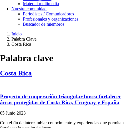
Material multimedia
Nuestra comunidad
Periodistas / Comunicadores
Profesionales y organizaciones
Buscador de miembros
Inicio
Palabra Clave
Ruta
Costa Rica
de
navegación
Palabra clave
Costa Rica
Proyecto de cooperación triangular busca fortalecer
áreas protegidas de Costa Rica, Uruguay y España
05 Junio 2023
Con el fin de intercambiar conocimiento y experiencias que permitan
fortalecer la gestión de áreas...