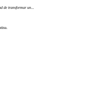
ad de transformar un
...
tina.