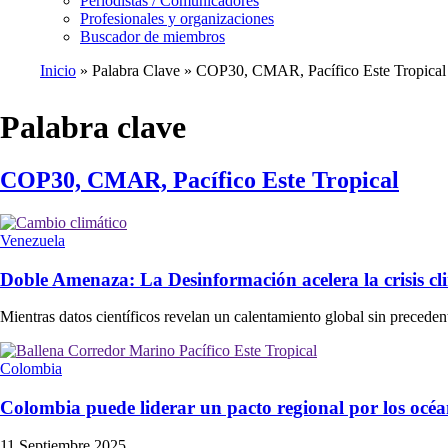
Periodistas / Comunicadores
Profesionales y organizaciones
Buscador de miembros
Inicio
Palabra Clave
COP30, CMAR, Pacífico Este Tropical
Ruta
de
Palabra clave
navegación
COP30, CMAR, Pacífico Este Tropical
Venezuela
Doble Amenaza: La Desinformación acelera la crisis cli
Mientras datos científicos revelan un calentamiento global sin precede
Colombia
Colombia puede liderar un pacto regional por los océ
11 Septiembre 2025