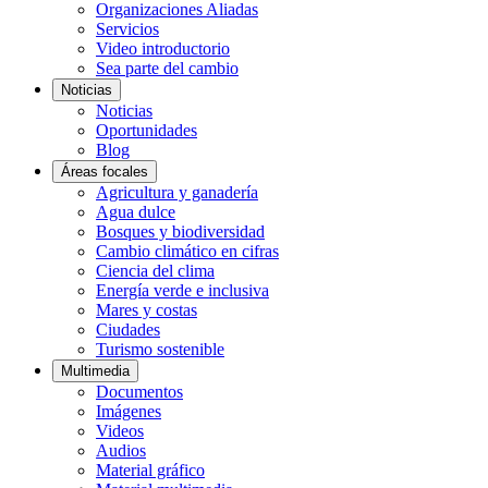
Organizaciones Aliadas
Servicios
Video introductorio
Sea parte del cambio
Noticias
Noticias
Oportunidades
Blog
Áreas focales
Agricultura y ganadería
Agua dulce
Bosques y biodiversidad
Cambio climático en cifras
Ciencia del clima
Energía verde e inclusiva
Mares y costas
Ciudades
Turismo sostenible
Multimedia
Documentos
Imágenes
Videos
Audios
Material gráfico