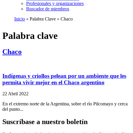
Profesionales y organizaciones
Buscador de miembros
Inicio
Palabra Clave
Chaco
Ruta
de
Palabra clave
navegación
Chaco
Indígenas y criollos pelean por un ambiente que les
permita vivir mejor en el Chaco argentino
22 Abril 2022
En el extremo norte de la Argentina, sobre el río Pilcomayo y cerca
del punto...
Suscríbase a nuestro boletín