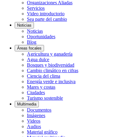
Organizaciones Aliadas
Servicios
Video introductorio
Sea parte del cambio
Noticias
Noticias
Oportunidades
Blog
Áreas focales
Agricultura y ganadería
Agua dulce
Bosques y biodiversidad
Cambio climático en cifras
Ciencia del clima
Energía verde e inclusiva
Mares y costas
Ciudades
Turismo sostenible
Multimedia
Documentos
Imágenes
Videos
Audios
Material gráfico