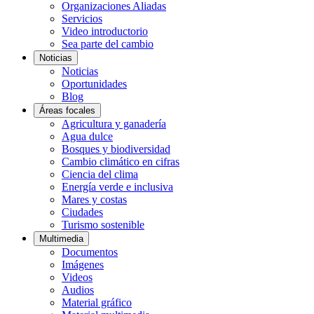
Organizaciones Aliadas
Servicios
Video introductorio
Sea parte del cambio
Noticias
Noticias
Oportunidades
Blog
Áreas focales
Agricultura y ganadería
Agua dulce
Bosques y biodiversidad
Cambio climático en cifras
Ciencia del clima
Energía verde e inclusiva
Mares y costas
Ciudades
Turismo sostenible
Multimedia
Documentos
Imágenes
Videos
Audios
Material gráfico