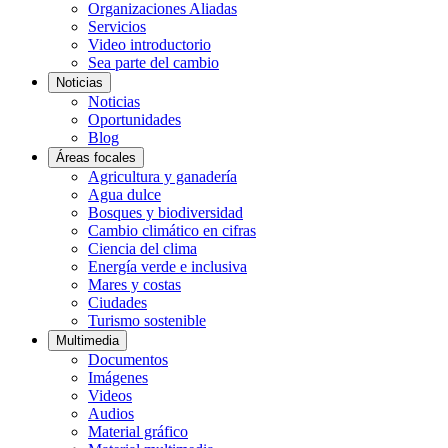
Organizaciones Aliadas
Servicios
Video introductorio
Sea parte del cambio
Noticias
Noticias
Oportunidades
Blog
Áreas focales
Agricultura y ganadería
Agua dulce
Bosques y biodiversidad
Cambio climático en cifras
Ciencia del clima
Energía verde e inclusiva
Mares y costas
Ciudades
Turismo sostenible
Multimedia
Documentos
Imágenes
Videos
Audios
Material gráfico