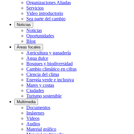
Organizaciones Aliadas
Servicios
Video introductorio
Sea parte del cambio
Noticias
Noticias
Oportunidades
Blog
Áreas focales
Agricultura y ganadería
Agua dulce
Bosques y biodiversidad
Cambio climático en cifras
Ciencia del clima
Energía verde e inclusiva
Mares y costas
Ciudades
Turismo sostenible
Multimedia
Documentos
Imágenes
Videos
Audios
Material gráfico