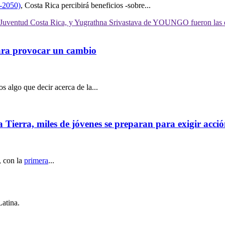
-2050)
, Costa Rica percibirá beneficios -sobre...
ara provocar un cambio
 algo que decir acerca de la...
rra, miles de jóvenes se preparan para exigir acción 
, con la
primera
...
Latina.