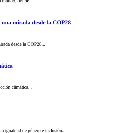
l mundo, donde...
na: una mirada desde la COP28
mirada desde la COP28...
mática
cción climática...
on igualdad de género e inclusión...