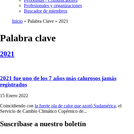
Periodistas / Comunicadores
Profesionales y organizaciones
Buscador de miembros
Inicio
Palabra Clave
2021
Ruta
de
Palabra clave
navegación
2021
2021 fue uno de los 7 años más calurosos jamás
registrados
15 Enero 2022
Coincidiendo con
la fuerte ola de calor que azotó Sudamérica
, el
Servicio de Cambio Climático Copérnico de...
Suscríbase a nuestro boletín