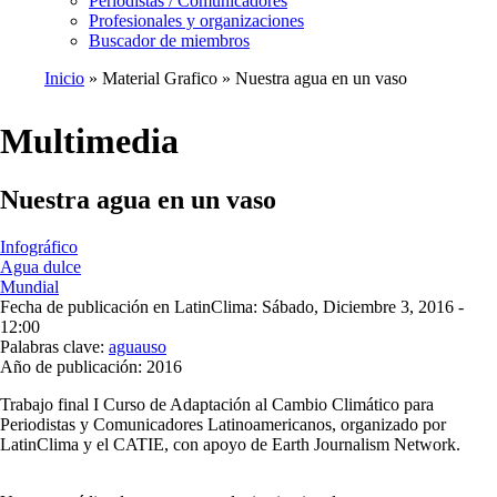
Periodistas / Comunicadores
Profesionales y organizaciones
Buscador de miembros
Inicio
Material Grafico
Nuestra agua en un vaso
Ruta
de
Multimedia
navegación
Nuestra agua en un vaso
Infográfico
Agua dulce
Mundial
Fecha de publicación en LatinClima:
Sábado, Diciembre 3, 2016 -
12:00
Palabras clave:
agua
uso
Año de publicación:
2016
Trabajo final I Curso de Adaptación al Cambio Climático para
Periodistas y Comunicadores Latinoamericanos, organizado por
LatinClima y el CATIE, con apoyo de Earth Journalism Network.