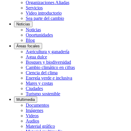
Organizaciones Aliadas
Servicios
Video introductorio
Sea parte del cambio
Noticias
Noticias
Oportunidades
Blog
Áreas focales
Agricultura y ganadería
Agua dulce
Bosques y biodiversidad
Cambio climático en cifras
Ciencia del clima
Energía verde e inclusiva
Mares y costas
Ciudades
Turismo sostenible
Multimedia
Documentos
Imágenes
Videos
Audios
Material gráfico