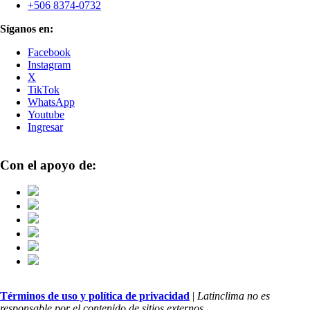
+506 8374-0732
Síganos en:
Facebook
Instagram
X
TikTok
WhatsApp
Youtube
Ingresar
Con el apoyo de:
Términos de uso y política de privacidad
|
Latinclima no es
responsable por el contenido de sitios externos