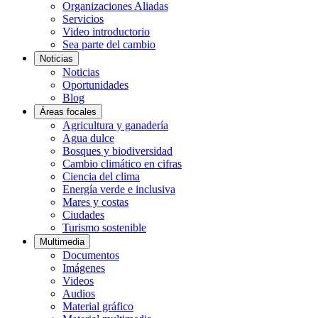
Organizaciones Aliadas
Servicios
Video introductorio
Sea parte del cambio
Noticias
Noticias
Oportunidades
Blog
Áreas focales
Agricultura y ganadería
Agua dulce
Bosques y biodiversidad
Cambio climático en cifras
Ciencia del clima
Energía verde e inclusiva
Mares y costas
Ciudades
Turismo sostenible
Multimedia
Documentos
Imágenes
Videos
Audios
Material gráfico