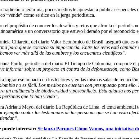
r tradición o jerarquía, pocos medios le apuestan a publicar especiales 
co “vende” como se dice en la jerga periodística.
n el propósito de conocer los desafíos y retos que afronta el perio
tinoamérica a un conversatorio que estuvo liderado por el reconocid
niela Chiaretti, del diario Valor Económico de Brasil, aseguró que es ne
rma para que se conozca su importancia. Entre los retos está cambiar e
bemos ver más allá de las cumbres y los encuentros científicos”.
tiana Pardo, periodista del diario El Tiempo de Colombia, comparte el
rve informar sobre un proyecto en contra de la deforestación, como Bosq
ra lograr ese impacto en los lectores y en las mismas salas de redacción
lombia no es fácil. Los medios no cuentan con presupuesto para ello. 
ra un multimedia de biodiversidad y posconflicto. Esta alianza nos perm
s personas que lo han vivido”.
ra Adriana Mayo, del diario La República de Lima, el tema ambiental t
r ejemplo contar los testimonios de las personas que se han visto afect
tiendan”.
 puede interesar:
Se lanza Parques Cómo Vamos, una iniciativa de 