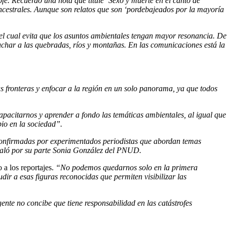
ofe. Recuerdo una nota que titulé ‘Sexo y muerte en el canto de
 ancestrales. Aunque son relatos que son ‘pordebajeados por la mayoría
 el cual evita que los asuntos ambientales tengan mayor resonancia. De
cuchar a las quebradas, ríos y montañas. En las comunicaciones está la
las fronteras y enfocar a la región en un solo panorama, ya que todos
apacitarnos y aprender a fondo las temáticas ambientales, al igual que
io en la sociedad”.
 confirmadas por experimentados periodistas que abordan temas
eñaló por su parte Sonia González del PNUD.
 a los reportajes.
“No podemos quedarnos solo en la primera
ir a esas figuras reconocidas que permiten visibilizar las
ente no concibe que tiene responsabilidad en las catástrofes