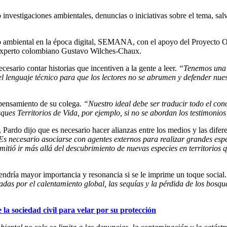
o investigaciones ambientales, denuncias o iniciativas sobre el tema, s
dismo ambiental en la época digital, SEMANA, con el apoyo del Proyec
o experto colombiano Gustavo Wilches-Chaux.
cesario contar historias que incentiven a la gente a leer.
“Tenemos una i
l lenguaje técnico para que los lectores no se abrumen y defender nues
 pensamiento de su colega.
“Nuestro ideal debe ser traducir todo el con
ues Territorios de Vida, por ejemplo, si no se abordan los testimonios 
, Pardo dijo que es necesario hacer alianzas entre los medios y las difer
Es necesario asociarse con agentes externos para realizar grandes esp
itió ir más allá del descubrimiento de nuevas especies en territorios q
endría mayor importancia y resonancia si se le imprime un toque social
adas por el calentamiento global, las sequías y la pérdida de los bosque
la sociedad civil para velar por su protección