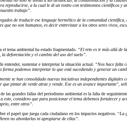
iental no solo se limita a las denuncias, la contaminación y la catástr
a reproducirse, a la cual le di un rostro con testimonios científicos y
 nuestro trabajo”
.
argados de traducir ese lenguaje hermético de la comunidad científica,
s que no son humanos, es decir entrevistar a los otros seres vivos, es
na el tema ambiental ha estado fragmentado.
“El reto es ir más allá de 
 la deforestación y el cambio del uso del suelo”.
 entender, sustentar e interpretar la situación actual.
“Nos hace falta c
a forma podemos interpretar lo que está sucediendo y generar un camb
amente se han consolidado nuevas iniciativas independientes digitales
 que pintar de verde atrae y vende. Ese es un avance importante", s
e las grandes fallas del periodismo ambiental es la falta de seguimiento
 esto, considero que para posicionar el tema debemos fortalecer y acud
rio, entre otros”.
bre el papel que juega cada ciudadano en los impactos negativos.
“La g
ieren no abordarlas ni apropiarse de ellas”.