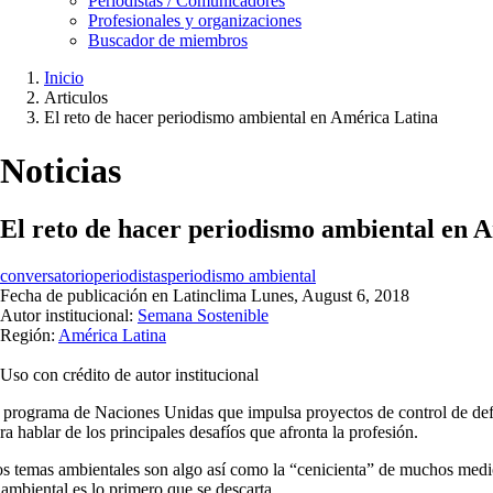
Periodistas / Comunicadores
Profesionales y organizaciones
Buscador de miembros
Inicio
Articulos
Ruta
El reto de hacer periodismo ambiental en América Latina
de
navegación
Noticias
El reto de hacer periodismo ambiental en 
conversatorio
periodistas
periodismo ambiental
Fecha de publicación en Latinclima
Lunes, August 6, 2018
Autor institucional:
Semana Sostenible
Región:
América Latina
Uso con crédito de autor institucional
 programa de Naciones Unidas que impulsa proyectos de control de de
ra hablar de los principales desafíos que afronta la profesión.
s temas ambientales son algo así como la “cenicienta” de muchos medios
 ambiental es lo primero que se descarta.