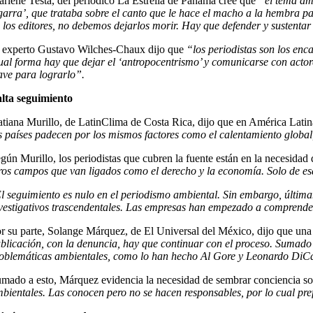
rlene Testa, del periódico La Estrella de Panamá cree que
“el tema amb
garra’, que trataba sobre el canto que le hace el macho a la hembra par
 los editores, no debemos dejarlos morir. Hay que defender y sustentar
 experto Gustavo Wilches-Chaux dijo que
“los periodistas son los enc
ual forma hay que dejar el ‘antropocentrismo’ y comunicarse con actore
ave para lograrlo”.
lta seguimiento
tiana Murillo, de LatinClima de Costa Rica, dijo que en América Lati
s países padecen por los mismos factores como el calentamiento global,
gún Murillo, los periodistas que cubren la fuente están en la necesidad de
ros campos que van ligados como el derecho y la economía. Solo de es
l seguimiento es nulo en el periodismo ambiental. Sin embargo, últim
vestigativos trascendentales. Las empresas han empezado a comprender
r su parte, Solange Márquez, de El Universal del México, dijo que una d
blicación, con la denuncia, hay que continuar con el proceso. Sumado a
oblemáticas ambientales, como lo han hecho Al Gore y Leonardo DiCap
mado a esto, Márquez evidencia la necesidad de sembrar conciencia so
bientales. Las conocen pero no se hacen responsables, por lo cual pref