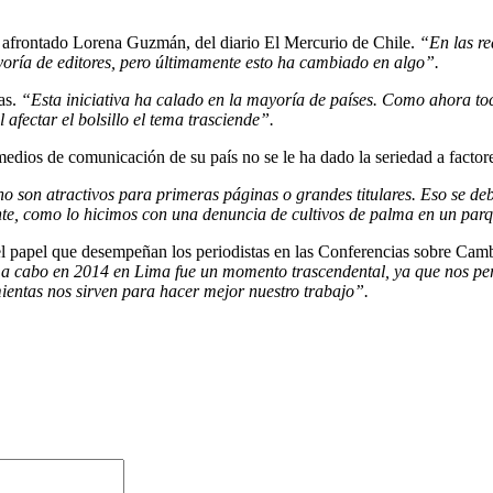
a afrontado Lorena Guzmán, del diario El Mercurio de Chile.
“En las re
yoría de editores, pero últimamente esto ha cambiado en algo”.
as.
“Esta iniciativa ha calado en la mayoría de países. Como ahora toca
afectar el bolsillo el tema trasciende”.
edios de comunicación de su país no se le ha dado la seriedad a factor
 no son atractivos para primeras páginas o grandes titulares. Eso se de
nte, como lo hicimos con una denuncia de cultivos de palma en un par
 el papel que desempeñan los periodistas en las Conferencias sobre Cam
ó a cabo en 2014 en Lima fue un momento trascendental, ya que nos per
mientas nos sirven para hacer mejor nuestro trabajo”.