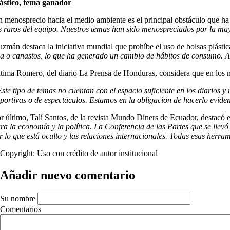
ástico, tema ganador
 menosprecio hacia el medio ambiente es el principal obstáculo que h
s raros del equipo. Nuestros temas han sido menospreciados por la ma
zmán destaca la iniciativa mundial que prohíbe el uso de bolsas plástic
la o canastos, lo que ha generado un cambio de hábitos de consumo. Al 
tima Romero, del diario La Prensa de Honduras, considera que en los m
ste tipo de temas no cuentan con el espacio suficiente en los diarios y
portivas o de espectáculos. Estamos en la obligación de hacerlo evide
r último, Talí Santos, de la revista Mundo Diners de Ecuador, destacó
ra la economía y la política. La Conferencia de las Partes que se llev
r lo que está oculto y las relaciones internacionales. Todas esas herra
Copyright:
Uso con crédito de autor institucional
Añadir nuevo comentario
Su nombre
Comentarios