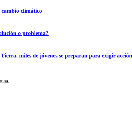
l cambio climático
solución o problema?
ra, miles de jóvenes se preparan para exigir acción c
tina.