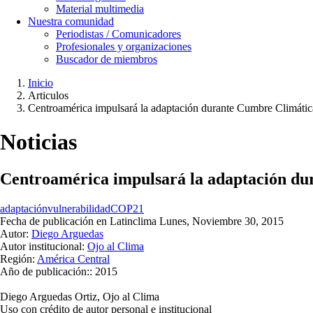
Material multimedia
Nuestra comunidad
Periodistas / Comunicadores
Profesionales y organizaciones
Buscador de miembros
Inicio
Articulos
Ruta
Centroamérica impulsará la adaptación durante Cumbre Climátic
de
navegación
Noticias
Centroamérica impulsará la adaptación du
adaptación
vulnerabilidad
COP21
Fecha de publicación en Latinclima
Lunes, Noviembre 30, 2015
Autor:
Diego Arguedas
Autor institucional:
Ojo al Clima
Región:
América Central
Año de publicación::
2015
Diego Arguedas Ortiz, Ojo al Clima
Uso con crédito de autor personal e institucional