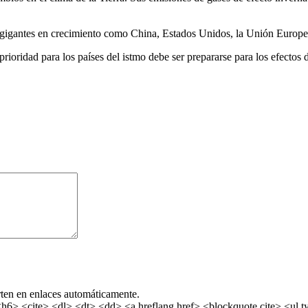
 o gigantes en crecimiento como China, Estados Unidos, la Unión Europe
 prioridad para los países del istmo debe ser prepararse para los efecto
rten en enlaces automáticamente.
> <cite> <dl> <dt> <dd> <a hreflang href> <blockquote cite> <ul ty