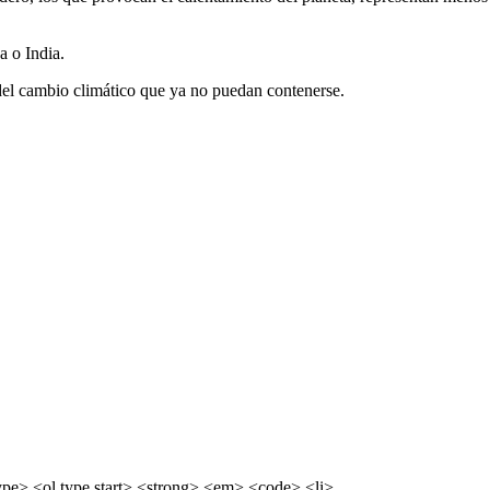
a o India.
s del cambio climático que ya no puedan contenerse.
pe> <ol type start> <strong> <em> <code> <li>