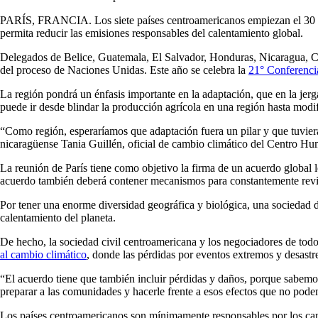
PARÍS, FRANCIA. Los siete países centroamericanos empiezan el 30 de 
permita reducir las emisiones responsables del calentamiento global.
Delegados de Belice, Guatemala, El Salvador, Honduras, Nicaragua, Cos
del proceso de Naciones Unidas. Este año se celebra la
21° Conferenci
La región pondrá un énfasis importante en la adaptación, que en la jerg
puede ir desde blindar la producción agrícola en una región hasta modif
“Como región, esperaríamos que adaptación fuera un pilar y que tuviera
nicaragüense Tania Guillén, oficial de cambio climático del Centro Hum
La reunión de París tiene como objetivo la firma de un acuerdo global 
acuerdo también deberá contener mecanismos para constantemente revis
Por tener una enorme diversidad geográfica y biológica, una sociedad d
calentamiento del planeta.
De hecho, la sociedad civil centroamericana y los negociadores de to
al cambio climático
, donde las pérdidas por eventos extremos y desastr
“El acuerdo tiene que también incluir pérdidas y daños, porque sabemo
preparar a las comunidades y hacerle frente a esos efectos que no pode
Los países centroamericanos son mínimamente responsables por los camb