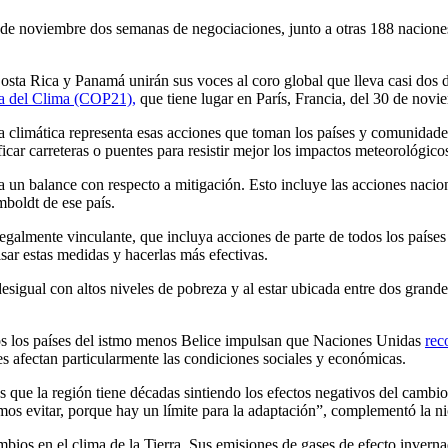
noviembre dos semanas de negociaciones, junto a otras 188 naciones d
ta Rica y Panamá unirán sus voces al coro global que lleva casi dos d
a del Clima (COP21),
que tiene lugar en París, Francia, del 30 de novi
a climática representa esas acciones que toman los países y comunidades
icar carreteras o puentes para resistir mejor los impactos meteorológico
 un balance con respecto a mitigación. Esto incluye las acciones nacion
boldt de ese país.
legalmente vinculante, que incluya acciones de parte de todos los paíse
ar estas medidas y hacerlas más efectivas.
esigual con altos niveles de pobreza y al estar ubicada entre dos grand
dos los países del istmo menos Belice impulsan que Naciones Unidas
rec
es afectan particularmente las condiciones sociales y económicas.
s que la región tiene décadas sintiendo los efectos negativos del cam
mos evitar, porque hay un límite para la adaptación”, complementó la n
ios en el clima de la Tierra. Sus emisiones de gases de efecto inverna