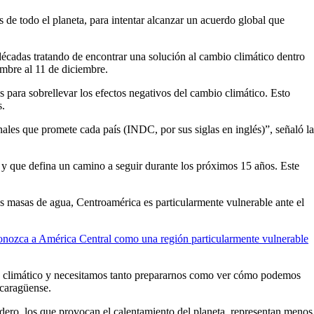
e todo el planeta, para intentar alcanzar un acuerdo global que
écadas tratando de encontrar una solución al cambio climático dentro
embre al 11 de diciembre.
 para sobrellevar los efectos negativos del cambio climático. Esto
s.
ales que promete cada país (INDC, por sus siglas en inglés)”, señaló la
s y que defina un camino a seguir durante los próximos 15 años. Este
es masas de agua, Centroamérica es particularmente vulnerable ante el
onozca a América Central como una región particularmente vulnerable
bio climático y necesitamos tanto prepararnos como ver cómo podemos
icaragüense.
dero, los que provocan el calentamiento del planeta, representan menos