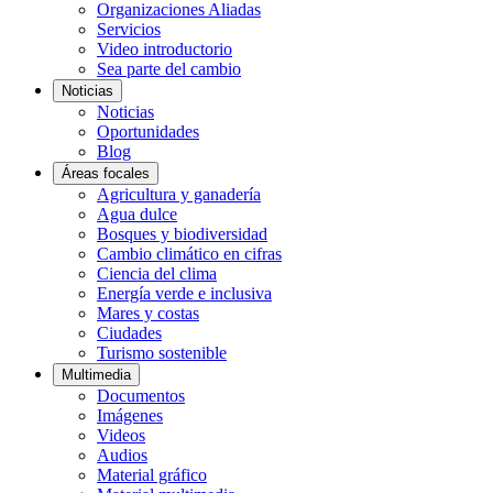
Organizaciones Aliadas
Servicios
Video introductorio
Sea parte del cambio
Noticias
Noticias
Oportunidades
Blog
Áreas focales
Agricultura y ganadería
Agua dulce
Bosques y biodiversidad
Cambio climático en cifras
Ciencia del clima
Energía verde e inclusiva
Mares y costas
Ciudades
Turismo sostenible
Multimedia
Documentos
Imágenes
Videos
Audios
Material gráfico