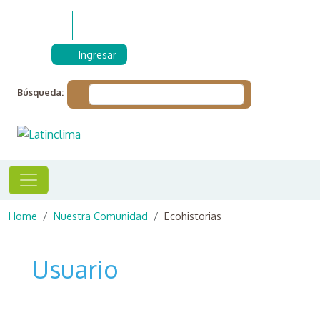
Skip to main content
Ingresar
Búsqueda:
Breadcrumb
Home
Nuestra Comunidad
Ecohistorias
Usuario