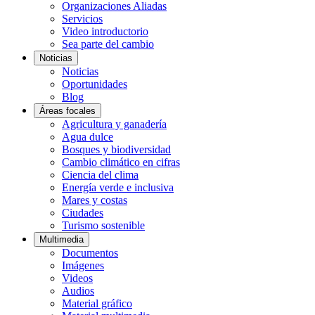
Organizaciones Aliadas
Servicios
Video introductorio
Sea parte del cambio
Noticias
Noticias
Oportunidades
Blog
Áreas focales
Agricultura y ganadería
Agua dulce
Bosques y biodiversidad
Cambio climático en cifras
Ciencia del clima
Energía verde e inclusiva
Mares y costas
Ciudades
Turismo sostenible
Multimedia
Documentos
Imágenes
Videos
Audios
Material gráfico