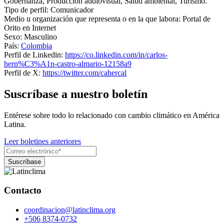
Gobernanza,
Producción audiovisual,
Salud ambiental,
Turismo
.
Tipo de perfil:
Comunicador
Medio u organización que representa o en la que labora:
Portal de
Orito en Internet
Sexo:
Masculino
País:
Colombia
Perfil de Linkedin:
https://co.linkedin.com/in/carlos-
hern%C3%A1n-castro-almario-12158a9
Perfil de X:
https://twitter.com/cahercal
Suscríbase a nuestro boletín
Entérese sobre todo lo relacionado con cambio climático en América
Latina.
Leer boletines anteriores
Contacto
coordinacion@latinclima.org
+506 8374-0732