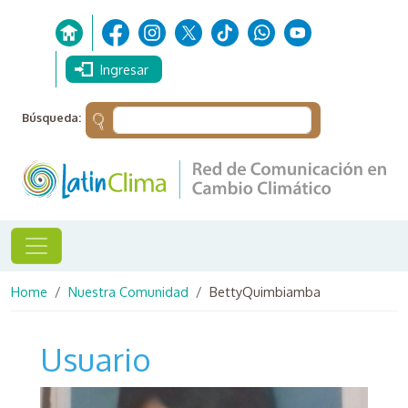
Skip to main content
Ingresar
Búsqueda:
Breadcrumb
Home
Nuestra Comunidad
BettyQuimbiamba
Usuario