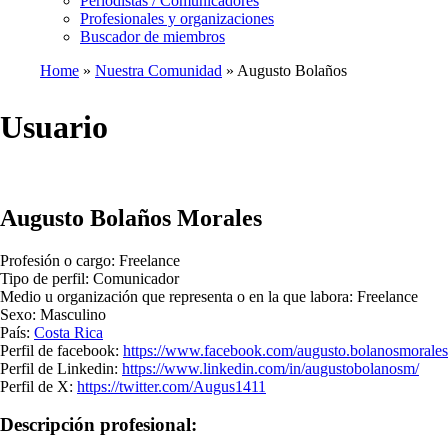
Periodistas / Comunicadores
Profesionales y organizaciones
Buscador de miembros
Home
Nuestra Comunidad
Augusto Bolaños
Breadcrumb
Usuario
Augusto Bolaños Morales
Profesión o cargo:
Freelance
Tipo de perfil:
Comunicador
Medio u organización que representa o en la que labora:
Freelance
Sexo:
Masculino
País:
Costa Rica
Perfil de facebook:
https://www.facebook.com/augusto.bolanosmorales
Perfil de Linkedin:
https://www.linkedin.com/in/augustobolanosm/
Perfil de X:
https://twitter.com/Augus1411
Descripción profesional: