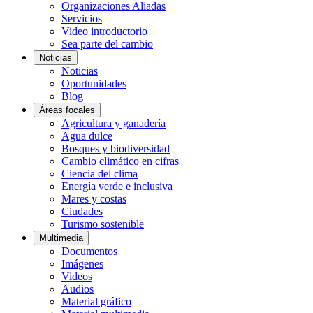
Organizaciones Aliadas
Servicios
Video introductorio
Sea parte del cambio
Noticias
Noticias
Oportunidades
Blog
Áreas focales
Agricultura y ganadería
Agua dulce
Bosques y biodiversidad
Cambio climático en cifras
Ciencia del clima
Energía verde e inclusiva
Mares y costas
Ciudades
Turismo sostenible
Multimedia
Documentos
Imágenes
Videos
Audios
Material gráfico