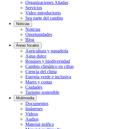
Organizaciones Aliadas
Servicios
Video introductorio
Sea parte del cambio
Noticias
Noticias
Oportunidades
Blog
Áreas focales
Agricultura y ganadería
Agua dulce
Bosques y biodiversidad
Cambio climático en cifras
Ciencia del clima
Energía verde e inclusiva
Mares y costas
Ciudades
Turismo sostenible
Multimedia
Documentos
Imágenes
Videos
Audios
Material gráfico