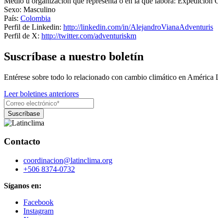
Medio u organización que representa o en la que labora:
Expedición 
Sexo:
Masculino
País:
Colombia
Perfil de Linkedin:
http://linkedin.com/in/AlejandroVianaAdventuris
Perfil de X:
http://twitter.com/adventuriskm
Suscríbase a nuestro boletín
Entérese sobre todo lo relacionado con cambio climático en América 
Leer boletines anteriores
Contacto
coordinacion@latinclima.org
+506 8374-0732
Síganos en:
Facebook
Instagram