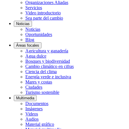
Organizaciones Aliadas
Servicios
Video introductorio
Sea parte del cambio
Noticias
Noticias
Oportunidades
Blog
Áreas focales
Agricultura y ganadería
Agua dulce
Bosques y biodiversidad
Cambio climático en cifras
Ciencia del clima
Energía verde e inclusiva
Mares y costas
Ciudades
Turismo sostenible
Multimedia
Documentos
Imágenes
Videos
Audios
Material gráfico