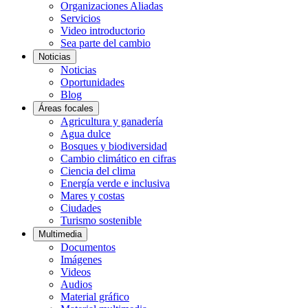
Organizaciones Aliadas
Servicios
Video introductorio
Sea parte del cambio
Noticias
Noticias
Oportunidades
Blog
Áreas focales
Agricultura y ganadería
Agua dulce
Bosques y biodiversidad
Cambio climático en cifras
Ciencia del clima
Energía verde e inclusiva
Mares y costas
Ciudades
Turismo sostenible
Multimedia
Documentos
Imágenes
Videos
Audios
Material gráfico