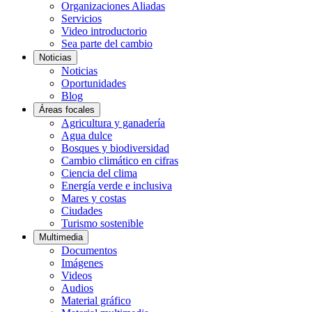
Organizaciones Aliadas
Servicios
Video introductorio
Sea parte del cambio
Noticias
Noticias
Oportunidades
Blog
Áreas focales
Agricultura y ganadería
Agua dulce
Bosques y biodiversidad
Cambio climático en cifras
Ciencia del clima
Energía verde e inclusiva
Mares y costas
Ciudades
Turismo sostenible
Multimedia
Documentos
Imágenes
Videos
Audios
Material gráfico