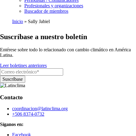
Periodistas / Comunicadores
Profesionales y organizaciones
Buscador de miembros
Inicio
Sally Jabiel
Ruta
Suscríbase a nuestro boletín
de
navegación
Entérese sobre todo lo relacionado con cambio climático en América
Latina.
Leer boletines anteriores
Contacto
coordinacion@latinclima.org
+506 8374-0732
Síganos en:
Facebook