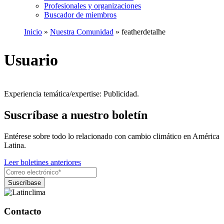
Profesionales y organizaciones
Buscador de miembros
Inicio
Nuestra Comunidad
featherdetalhe
Ruta
de
Usuario
navegación
Experiencia temática/expertise:
Publicidad
.
Suscríbase a nuestro boletín
Entérese sobre todo lo relacionado con cambio climático en América
Latina.
Leer boletines anteriores
Contacto