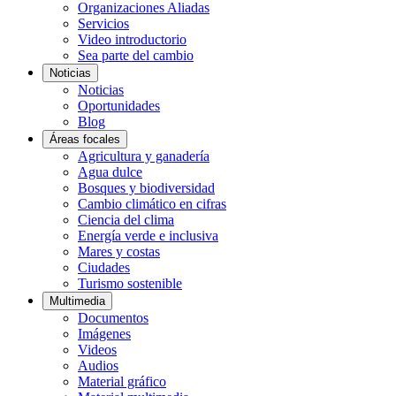
Organizaciones Aliadas
Servicios
Video introductorio
Sea parte del cambio
Noticias
Noticias
Oportunidades
Blog
Áreas focales
Agricultura y ganadería
Agua dulce
Bosques y biodiversidad
Cambio climático en cifras
Ciencia del clima
Energía verde e inclusiva
Mares y costas
Ciudades
Turismo sostenible
Multimedia
Documentos
Imágenes
Videos
Audios
Material gráfico