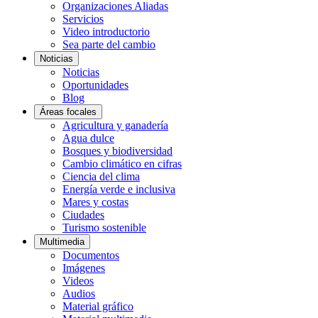
Organizaciones Aliadas
Servicios
Video introductorio
Sea parte del cambio
Noticias
Noticias
Oportunidades
Blog
Áreas focales
Agricultura y ganadería
Agua dulce
Bosques y biodiversidad
Cambio climático en cifras
Ciencia del clima
Energía verde e inclusiva
Mares y costas
Ciudades
Turismo sostenible
Multimedia
Documentos
Imágenes
Videos
Audios
Material gráfico