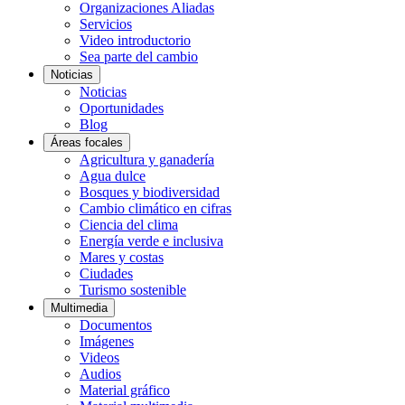
Organizaciones Aliadas
Servicios
Video introductorio
Sea parte del cambio
Noticias
Noticias
Oportunidades
Blog
Áreas focales
Agricultura y ganadería
Agua dulce
Bosques y biodiversidad
Cambio climático en cifras
Ciencia del clima
Energía verde e inclusiva
Mares y costas
Ciudades
Turismo sostenible
Multimedia
Documentos
Imágenes
Videos
Audios
Material gráfico