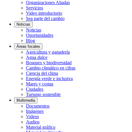
Organizaciones Aliadas
Servicios
Video introductorio
Sea parte del cambio
Noticias
Noticias
Oportunidades
Blog
Áreas focales
Agricultura y ganadería
Agua dulce
Bosques y biodiversidad
Cambio climático en cifras
Ciencia del clima
Energía verde e inclusiva
Mares y costas
Ciudades
Turismo sostenible
Multimedia
Documentos
Imágenes
Videos
Audios
Material gráfico