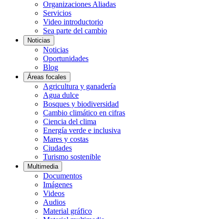
Organizaciones Aliadas
Servicios
Video introductorio
Sea parte del cambio
Noticias
Noticias
Oportunidades
Blog
Áreas focales
Agricultura y ganadería
Agua dulce
Bosques y biodiversidad
Cambio climático en cifras
Ciencia del clima
Energía verde e inclusiva
Mares y costas
Ciudades
Turismo sostenible
Multimedia
Documentos
Imágenes
Videos
Audios
Material gráfico