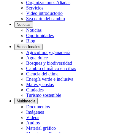
Organizaciones Aliadas
Servicios
Video introductorio
Sea parte del cambio
Noticias
Noticias
Oportunidades
Blog
Áreas focales
Agricultura y ganadería
Agua dulce
Bosques y biodiversidad
Cambio climático en cifras
Ciencia del clima
Energía verde e inclusiva
Mares y costas
Ciudades
Turismo sostenible
Multimedia
Documentos
Imágenes
Videos
Audios
Material gráfico