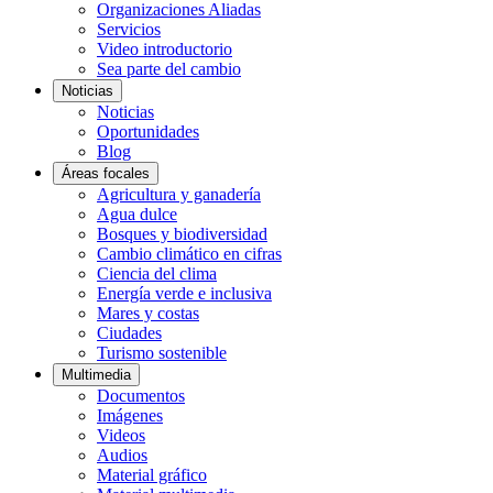
Organizaciones Aliadas
Servicios
Video introductorio
Sea parte del cambio
Noticias
Noticias
Oportunidades
Blog
Áreas focales
Agricultura y ganadería
Agua dulce
Bosques y biodiversidad
Cambio climático en cifras
Ciencia del clima
Energía verde e inclusiva
Mares y costas
Ciudades
Turismo sostenible
Multimedia
Documentos
Imágenes
Videos
Audios
Material gráfico