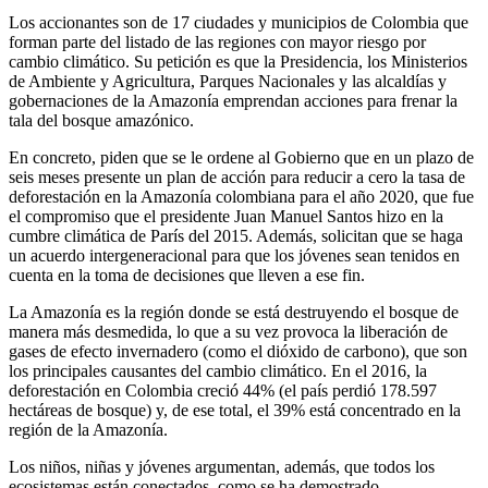
Los accionantes son de 17 ciudades y municipios de Colombia que
forman parte del listado de las regiones con mayor riesgo por
cambio climático. Su petición es que la Presidencia, los Ministerios
de Ambiente y Agricultura, Parques Nacionales y las alcaldías y
gobernaciones de la Amazonía emprendan acciones para frenar la
tala del bosque amazónico.
En concreto, piden que se le ordene al Gobierno que en un plazo de
seis meses presente un plan de acción para reducir a cero la tasa de
deforestación en la Amazonía colombiana para el año 2020, que fue
el compromiso que el presidente Juan Manuel Santos hizo en la
cumbre climática de París del 2015. Además, solicitan que se haga
un acuerdo intergeneracional para que los jóvenes sean tenidos en
cuenta en la toma de decisiones que lleven a ese fin.
La Amazonía es la región donde se está destruyendo el bosque de
manera más desmedida, lo que a su vez provoca la liberación de
gases de efecto invernadero (como el dióxido de carbono), que son
los principales causantes del cambio climático. En el 2016, la
deforestación en Colombia creció 44% (el país perdió 178.597
hectáreas de bosque) y, de ese total, el 39% está concentrado en la
región de la Amazonía.
Los niños, niñas y jóvenes argumentan, además, que todos los
ecosistemas están conectados, como se ha demostrado