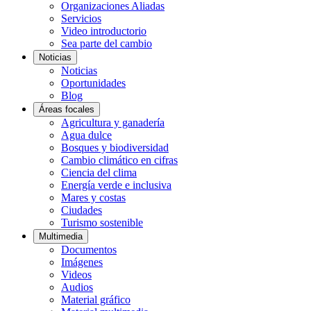
Organizaciones Aliadas
Servicios
Video introductorio
Sea parte del cambio
Noticias
Noticias
Oportunidades
Blog
Áreas focales
Agricultura y ganadería
Agua dulce
Bosques y biodiversidad
Cambio climático en cifras
Ciencia del clima
Energía verde e inclusiva
Mares y costas
Ciudades
Turismo sostenible
Multimedia
Documentos
Imágenes
Videos
Audios
Material gráfico