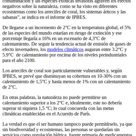
contaminación y las especies exóticas invasoras agraven los efectos
negativos sobre la naturaleza, como se ha visto en diferentes
ecosistemas como los arrecifes de coral, los sistemas árticos y las
sabanas”, se indica en el informe de IPBES.
De llegarse a un incremento de 2°C en la temperatura global, el 5%
de las especies del mundo estarían en riesgo de extinción y ese
porcentaje llegaría a 16% en un escenario de 4,3°C de
calentamiento. De seguir la tendencia actual de emisión de gases de
efecto invernadero, los
modelos climáticos
auguran entre 3.2°C y
5.9°C de calentamiento por encima de los niveles preindustriales
para el año 2100.
Los arrecifes de coral son particularmente vulnerables y, según
IPBES, se prevé que disminuyan su cobertura en 10-30% con un
calentamiento de 1,5°C y hasta menos de 1% con un calentamiento
de 2°C.
En otras palabras, la naturaleza no puede permitirse un
calentamiento superior a los 2°C e, idealmente, este no debería
superar ni siquiera 1,5 °C; lo cual concuerda con las metas
climáticas establecidas en el Acuerdo de París.
La verdad es que el ser humano tampoco puede permitírselo, ya que
sin biodiversidad y ecosistemas, las personas se quedarían sin
servicios como regulación hídrica, fuente primaria de medicamentos,