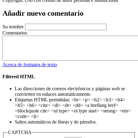
Copyright:
Uso con crédito de autor personal e institucional
Añadir nuevo comentario
Su nombre
Comentarios
Acerca de formatos de texto
Filtered HTML
Las direcciones de correos electrónicos y páginas web se
convierten en enlaces automáticamente.
Etiquetas HTML permitidas: <br> <p> <h2> <h3> <h4>
<h5> <h6> <cite> <dl> <dt> <dd> <a hreflang href>
<blockquote cite> <ul type> <ol type start> <strong> <em>
<code> <li>
Saltos automáticos de líneas y de párrafos.
CAPTCHA