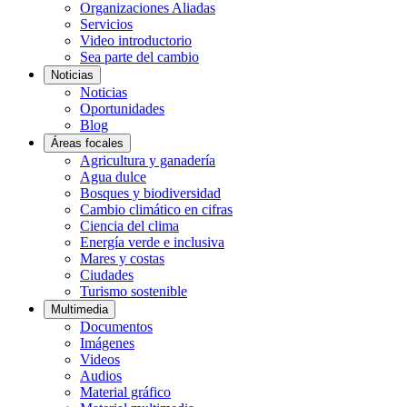
Organizaciones Aliadas
Servicios
Video introductorio
Sea parte del cambio
Noticias
Noticias
Oportunidades
Blog
Áreas focales
Agricultura y ganadería
Agua dulce
Bosques y biodiversidad
Cambio climático en cifras
Ciencia del clima
Energía verde e inclusiva
Mares y costas
Ciudades
Turismo sostenible
Multimedia
Documentos
Imágenes
Videos
Audios
Material gráfico