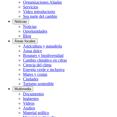
Organizaciones Aliadas
Servicios
Video introductorio
Sea parte del cambio
Noticias
Noticias
Oportunidades
Blog
Áreas focales
Agricultura y ganadería
Agua dulce
Bosques y biodiversidad
Cambio climático en cifras
Ciencia del clima
Energía verde e inclusiva
Mares y costas
Ciudades
Turismo sostenible
Multimedia
Documentos
Imágenes
Videos
Audios
Material gráfico