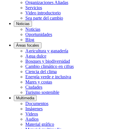
Organizaciones Aliadas
Servicios
Video introductorio
Sea parte del cambio
Noticias
Noticias
Oportunidades
Blog
Áreas focales
Agricultura y ganadería
Agua dulce
Bosques y biodiversidad
Cambio climático en cifras
Ciencia del clima
Energía verde e inclusiva
Mares y costas
Ciudades
Turismo sostenible
Multimedia
Documentos
Imágenes
Videos
Audios
Material gráfico