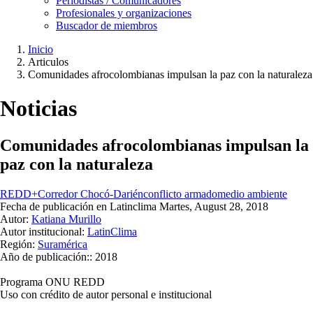
Periodistas / Comunicadores
Profesionales y organizaciones
Buscador de miembros
Inicio
Articulos
Ruta
Comunidades afrocolombianas impulsan la paz con la naturaleza
de
navegación
Noticias
Comunidades afrocolombianas impulsan la
paz con la naturaleza
REDD+
Corredor Chocó-Darién
conflicto armado
medio ambiente
Fecha de publicación en Latinclima
Martes, August 28, 2018
Autor:
Katiana Murillo
Autor institucional:
LatinClima
Región:
Suramérica
Año de publicación::
2018
Programa ONU REDD
Uso con crédito de autor personal e institucional