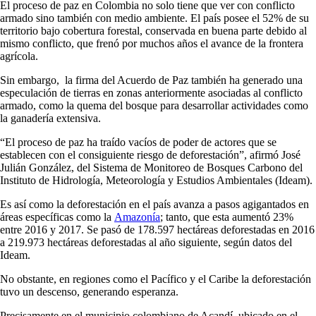
El proceso de paz en Colombia no solo tiene que ver con conflicto
armado sino también con medio ambiente. El país posee el 52% de su
territorio bajo cobertura forestal, conservada en buena parte debido al
mismo conflicto, que frenó por muchos años el avance de la frontera
agrícola.
Sin embargo, la firma del Acuerdo de Paz también ha generado una
especulación de tierras en zonas anteriormente asociadas al conflicto
armado, como la quema del bosque para desarrollar actividades como
la ganadería extensiva.
“El proceso de paz ha traído vacíos de poder de actores que se
establecen con el consiguiente riesgo de deforestación”, afirmó José
Julián González, del Sistema de Monitoreo de Bosques Carbono del
Instituto de Hidrología, Meteorología y Estudios Ambientales (Ideam).
Es así como la deforestación en el país avanza a pasos agigantados en
áreas específicas como la
Amazonía
; tanto, que esta aumentó 23%
entre 2016 y 2017. Se pasó de 178.597 hectáreas deforestadas en 2016
a 219.973 hectáreas deforestadas al año siguiente, según datos del
Ideam.
No obstante, en regiones como el Pacífico y el Caribe la deforestación
tuvo un descenso, generando esperanza.
Precisamente en el municipio colombiano de Acandí, ubicado en el