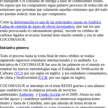
el transporte o el consumo de energía a base de combustibles fósiles.
Se espera que los compradores sigan primero procesos de reducción de
emisiones que permitan que solamente aquellas emisiones que del todo
no puedan reducir, sean las que compensen.
Como
la deforestación es una de las principales causas en América
Latina de emisión de gases de efecto invernadero
, que son los que
están provocando el calentamiento global, invertir en créditos de
carbono ligados al recurso forestal tiene mucho sentido y eso lo sabe
COCOMASUR.
Iniciativa pionera
Todo el proceso hasta la venta final de estos créditos se realiza
siguiendo rigurosos estándares internacionales y es auditado. La
iniciativa de COCOMASUR fue una de las primeras en el mundo en
emplear las nuevas metodologías bajo el Estándar de Verificación de
Carbono (
VCS
por sus siglas en inglés) y los estándares comunitarios,
de clima y biodiversidad (
CCB
, por sus siglas en inglés).
COCOMASUR se introdujo en el tema REDD gracias a una alianza
que estableció con la empresa privada de servicios
ambientales
Anthrotec
y
Fondo Acción
en el 2009. Ahora no solo
recibe apoyo y contribuye también con numerosas organizaciones
dentro y fuera de Colombia, sino que además de temas técnicos
forestales, comparte también su vasta experiencia en empoderamiento,